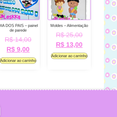
DIA DOS PAIS – painel
Moldes – Alimentação
de parede
R$
25,00
R$
14,00
R$
13,00
R$
9,00
Adicionar ao carrinho
Adicionar ao carrinho