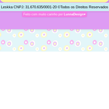
Leskka CNPJ: 31.670.635/0001-20 ©Todos os Direitos Reservados
Feito com muito carinho por
LunnaDesign♥