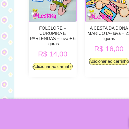
FOLCLORE –
A CESTA DA DONA
CURUPIRA E
MARICOTA- luva + 2
PARLENDAS – luva + 6
figuras
figuras
R$
16,00
R$
14,00
Adicionar ao carrinho
Adicionar ao carrinho