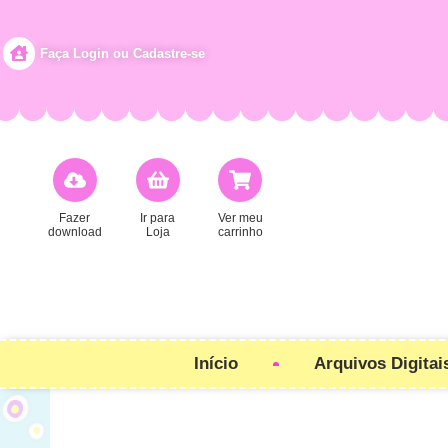
Faça Login ou Cadastre-se
Fazer
Ir para
Ver meu
download
Loja
carrinho
Início
Arquivos Digitai