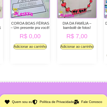
COROA BOAS FÉRIAS
DIA DA FAMÍLIA –
1
– Um presente pra você!
bambolê de fotos!
R$
0,00
R$
7,00
Adicionar ao carrinho
Adicionar ao carrinho
Quem sou eu
Política de Privacidade
Fale Conosco