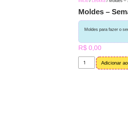
Início
/
Leskka
/ Moldes –
Moldes – Sem
Moldes para fazer o s
R$
0,00
Adicionar ao