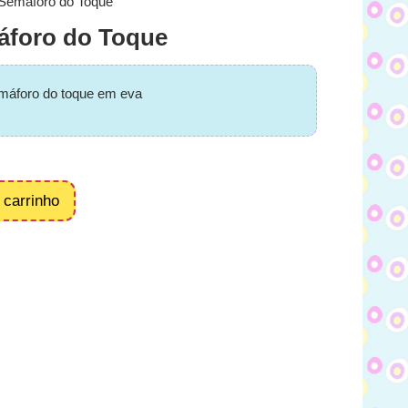
 Semáforo do Toque
áforo do Toque
emáforo do toque em eva
 carrinho