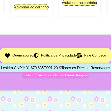
Adicionar ao carrinho
Adicionar ao carrinho
Quem sou eu
Política de Privacidade
Fale Conosco
Leskka CNPJ: 31.670.635/0001-20 ©Todos os Direitos Reservados
Feito com muito carinho por
LunnaDesign♥