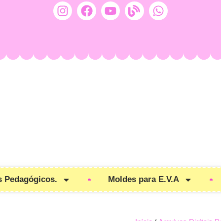
s Pedagógicos.
Moldes para E.V.A