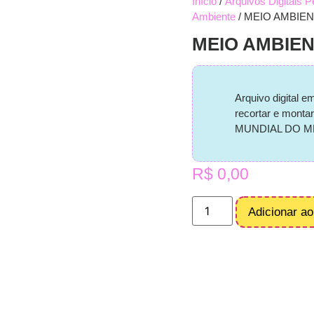
Início
/
Arquivos Digitais 
Ambiente
/ MEIO AMBIENT
MEIO AMBIENT
Arquivo digital e
recortar e mont
MUNDIAL DO MEI
R$
0,00
Adicionar ao