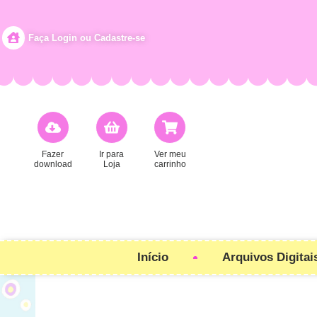
Faça Login ou Cadastre-se
Fazer
Ir para
Ver meu
download
Loja
carrinho
Início
Arquivos Digitai