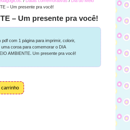
Pedagógicos.
/
Datas comemorativas
/
Dia do Meio
E – Um presente pra você!
E – Um presente pra você!
m pdf com 1 página para imprimir, colorir,
ar uma coroa para comemorar o DIA
O AMBIENTE. Um presente pra você!
 carrinho