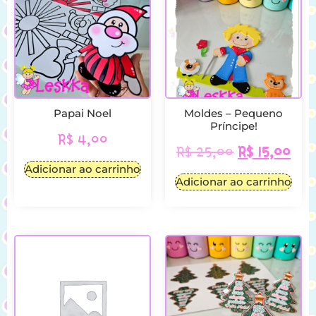
Papai Noel
Moldes – Pequeno
Príncipe!
R$
4,00
R$
25,00
R$
15,00
Adicionar ao carrinho
Adicionar ao carrinho