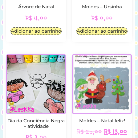
Árvore de Natal
Moldes – Ursinha
R$
4,00
R$
0,00
Adicionar ao carrinho
Adicionar ao carrinho
Dia da Conciência Negra
Moldes – Natal feliz!
– atividade
R$
25,00
R$
13,00
R$
3,00