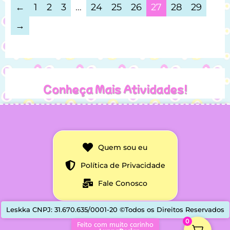
←
1
2
3
…
24
25
26
27
28
29
→
Conheça Mais Atividades!
Quem sou eu
Política de Privacidade
Fale Conosco
Leskka CNPJ: 31.670.635/0001-20 ©Todos os Direitos Reservados
0
Feito com muito carinho