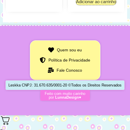
Adicionar ao carrinho
Quem sou eu
Política de Privacidade
Fale Conosco
Leskka CNPJ: 31.670.635/0001-20 ©Todos os Direitos Reservados
Feito com muito carinho
por
LunnaDesign♥