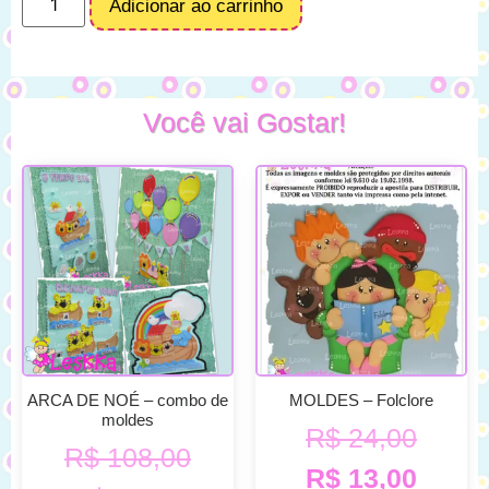
Adicionar ao carrinho
Você vai Gostar!
ARCA DE NOÉ – combo de
MOLDES – Folclore
moldes
R$
24,00
R$
108,00
R$
13,00