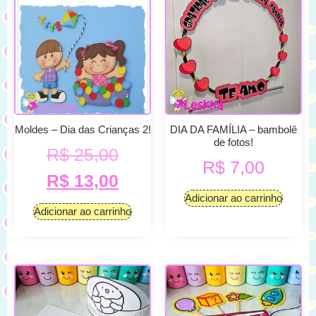
Moldes – Dia das Crianças 2!
DIA DA FAMÍLIA – bambolê
de fotos!
R$
25,00
R$
7,00
R$
13,00
Adicionar ao carrinho
Adicionar ao carrinho