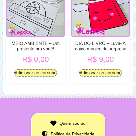
MEIO AMBIENTE – Um
DIA DO LIVRO – Luva- A
presente pra você!
caixa mágica de surpresa
R$
0,00
R$
9,00
Adicionar ao carrinho
Adicionar ao carrinho
Quem sou eu
Política de Privacidade