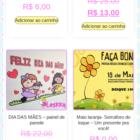
R$
25,00
R$
6,00
R$
13,00
Adicionar ao carrinho
Adicionar ao carrinho
DIA DAS MÃES – painel de
Maio laranja- Semáforo do
parede
toque – Um presente pra
você!
R$
22,00
R$
0,00