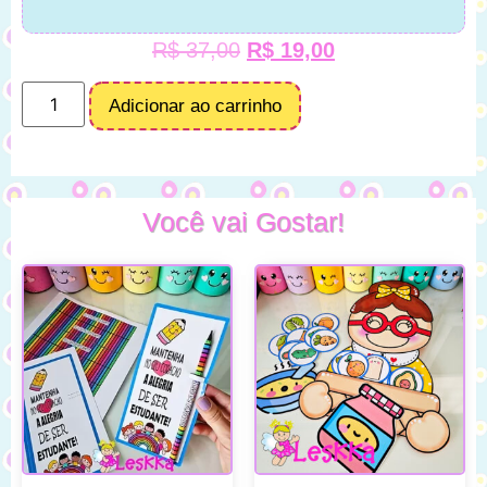
R$
37,00
R$
19,00
Adicionar ao carrinho
Você vai Gostar!