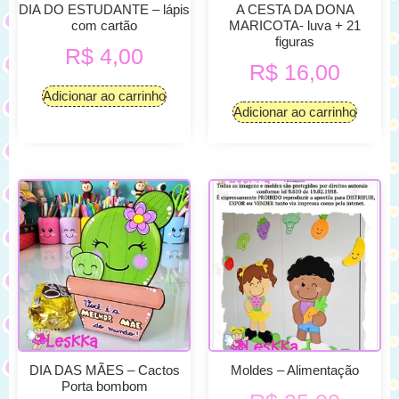
DIA DO ESTUDANTE – lápis
A CESTA DA DONA
com cartão
MARICOTA- luva + 21
figuras
R$
4,00
R$
16,00
Adicionar ao carrinho
Adicionar ao carrinho
DIA DAS MÃES – Cactos
Moldes – Alimentação
Porta bombom