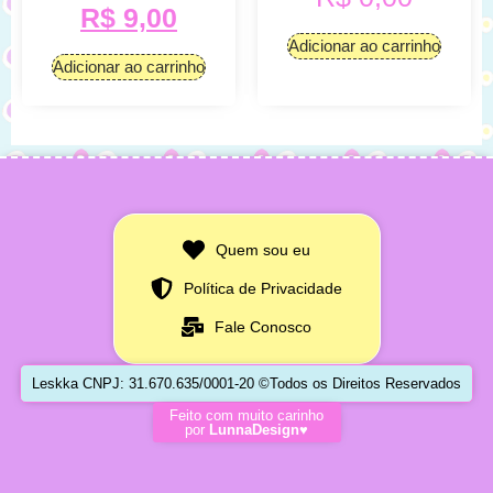
R$
9,00
Adicionar ao carrinho
Adicionar ao carrinho
Quem sou eu
Política de Privacidade
Fale Conosco
Leskka CNPJ: 31.670.635/0001-20 ©Todos os Direitos Reservados
Feito com muito carinho
por
LunnaDesign♥