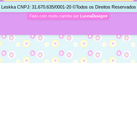
Leskka CNPJ: 31.670.635/0001-20 ©Todos os Direitos Reservados
Feito com muito carinho por
LunnaDesign♥