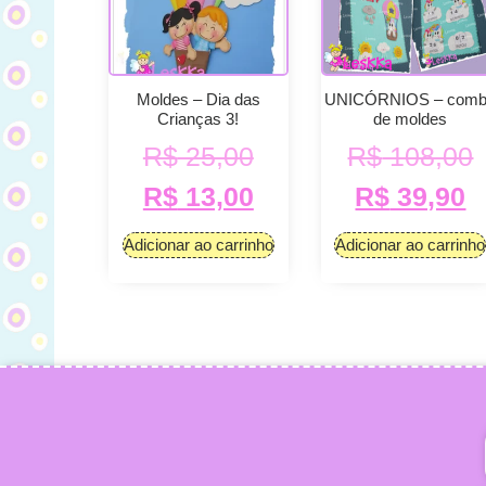
Moldes – Dia das
UNICÓRNIOS – com
Crianças 3!
de moldes
R$
25,00
R$
108,00
R$
13,00
R$
39,90
Adicionar ao carrinho
Adicionar ao carrinho