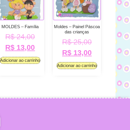
MOLDES – Família
Moldes – Painel Páscoa
das crianças
R$
24,00
R$
25,00
R$
13,00
R$
13,00
Adicionar ao carrinho
Adicionar ao carrinho