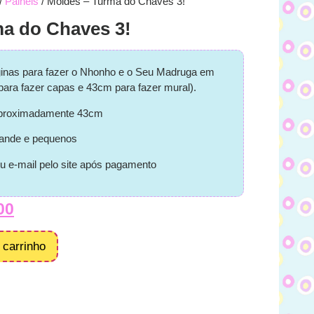
/
Painéis
/ Moldes – Turma do Chaves 3!
a do Chaves 3!
ginas para fazer o Nhonho e o Seu Madruga em
ara fazer capas e 43cm para fazer mural).
 aproximadamente 43cm
ande e pequenos
u e-mail pelo site após pagamento
00
 carrinho