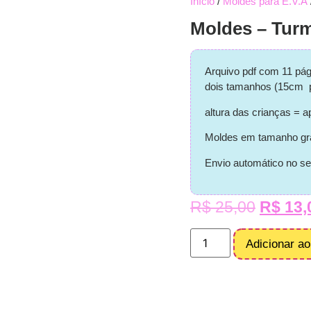
Início
/
Moldes para E.V.A
Moldes – Turm
Arquivo pdf com 11 pá
dois tamanhos (15cm p
altura das crianças =
Moldes em tamanho gr
Envio automático no se
R$
25,00
R$
13,
Adicionar ao