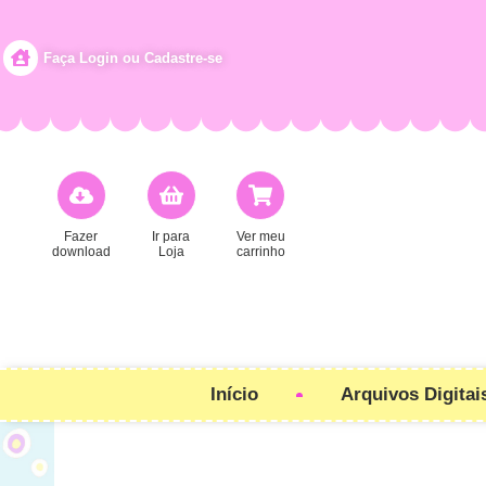
Faça Login ou Cadastre-se
Fazer
Ir para
Ver meu
download
Loja
carrinho
Início
Arquivos Digitai