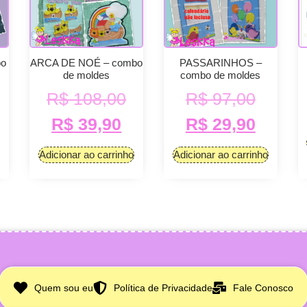
bo
ARCA DE NOÉ – combo
PASSARINHOS –
de moldes
combo de moldes
R$
108,00
R$
97,00
R$
39,90
R$
29,90
Adicionar ao carrinho
Adicionar ao carrinho
Quem sou eu
Política de Privacidade
Fale Conosco