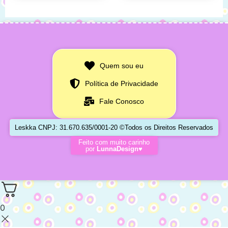
Quem sou eu
Política de Privacidade
Fale Conosco
Leskka CNPJ: 31.670.635/0001-20 ©Todos os Direitos Reservados
Feito com muito carinho
por
LunnaDesign♥
0