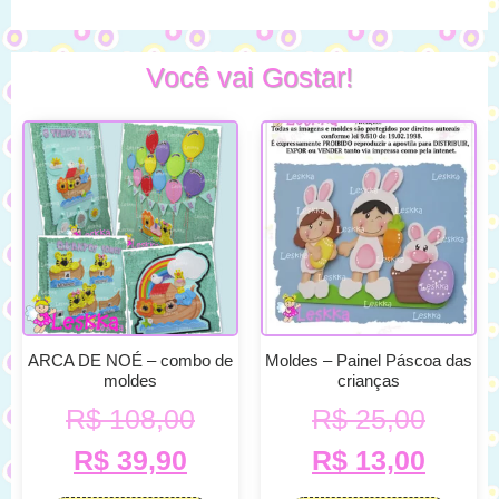
Você vai Gostar!
ARCA DE NOÉ – combo de
Moldes – Painel Páscoa das
moldes
crianças
R$
108,00
R$
25,00
R$
39,90
R$
13,00