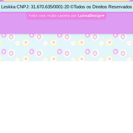
Leskka CNPJ: 31.670.635/0001-20 ©Todos os Direitos Reservados
Feito com muito carinho por
LunnaDesign♥