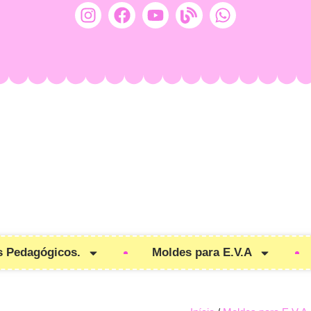
s Pedagógicos.
Moldes para E.V.A