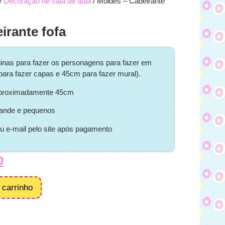
/
Decoração de sala de aula
/ Moldes – Cadeirante
irante fofa
inas para fazer os personagens para fazer em
ara fazer capas e 45cm para fazer mural).
 aproximadamente 45cm
ande e pequenos
u e-mail pelo site após pagamento
0
 carrinho