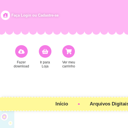
Faça Login ou Cadastre-se
Fazer
Ir para
Ver meu
download
Loja
carrinho
Início
Arquivos Digitai