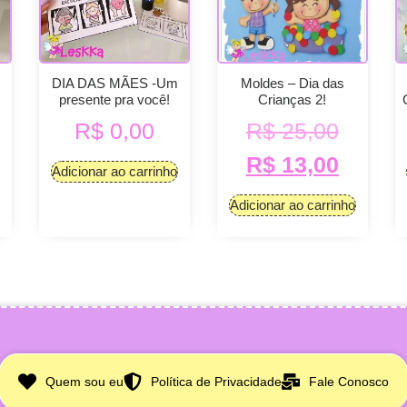
DIA DAS MÃES -Um
Moldes – Dia das
presente pra você!
Crianças 2!
R$
0,00
R$
25,00
R$
13,00
Adicionar ao carrinho
Adicionar ao carrinho
Quem sou eu
Política de Privacidade
Fale Conosco