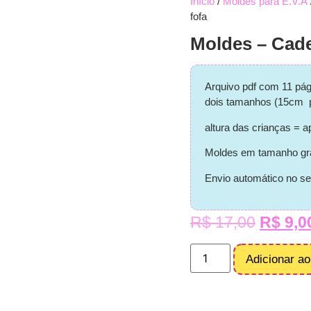
Início
/
Moldes para E.V.A
fofa
Moldes – Cade
Arquivo pdf com 11 pág
dois tamanhos (15cm p
altura das crianças =
Moldes em tamanho gr
Envio automático no se
R$
17,00
R$
9,0
Adicionar ao