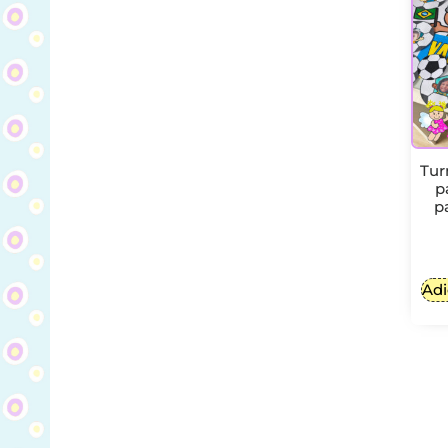
Tur
p
p
Adi