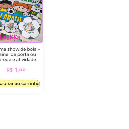
ma show de bola –
ainel de porta ou
arede e atividade
R$
7,00
cionar ao carrinho