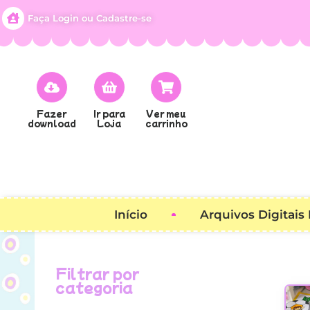
Faça Login ou Cadastre-se
Fazer
Ir para
Ver meu
download
Loja
carrinho
Início
Arquivos Digitais
Filtrar por
categoria